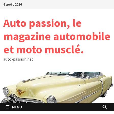
Passer
6 août 2026
au
contenu
Auto passion, le
magazine automobile
et moto musclé.
auto-passion.net
MENU