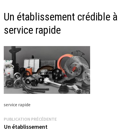
Un établissement crédible à
service rapide
service rapide
Navigation
Publication
PUBLICATION PRÉCÉDENTE
précédente :
Un établissement
de