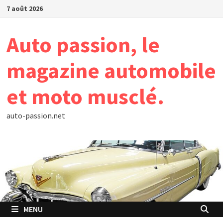
Passer
7 août 2026
au
contenu
Auto passion, le
magazine automobile
et moto musclé.
auto-passion.net
MENU