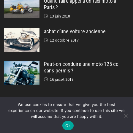
Quand faire appel à un taxi moto à
Paris ?
13 juin 2018
achat d’une voiture ancienne
12 octobre 2017
Peut-on conduire une moto 125 cc
sans permis ?
16 juillet 2018
We use cookies to ensure that we give you the best
experience on our website. If you continue to use this site we
will assume that you are happy with it.
Copyright © 2026
Auto passion, le magazine automobile et
moto musclé.
. Alimenté par
WordPress
et
Bam
.
Ok