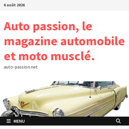
Passer
6 août 2026
au
contenu
Auto passion, le
magazine automobile
et moto musclé.
auto-passion.net
MENU