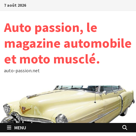
Passer
7 août 2026
au
contenu
Auto passion, le
magazine automobile
et moto musclé.
auto-passion.net
MENU