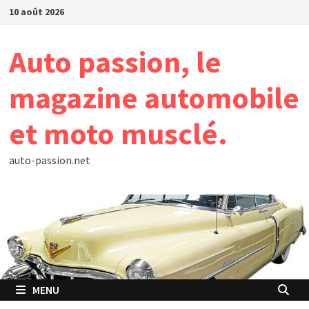
Passer
10 août 2026
au
contenu
Auto passion, le
magazine automobile
et moto musclé.
auto-passion.net
MENU