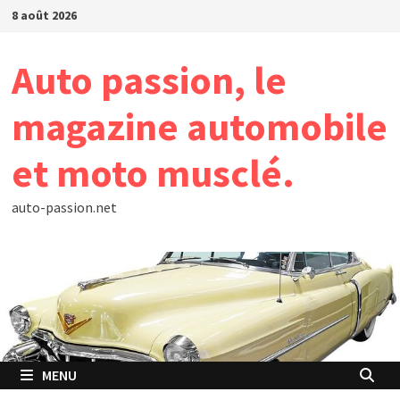
Passer
8 août 2026
au
contenu
Auto passion, le
magazine automobile
et moto musclé.
auto-passion.net
MENU