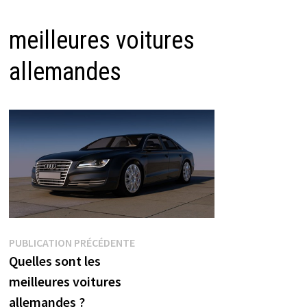
meilleures voitures
allemandes
Navigation
Publication
PUBLICATION PRÉCÉDENTE
précédente :
Quelles sont les
de
l’article
meilleures voitures
allemandes ?