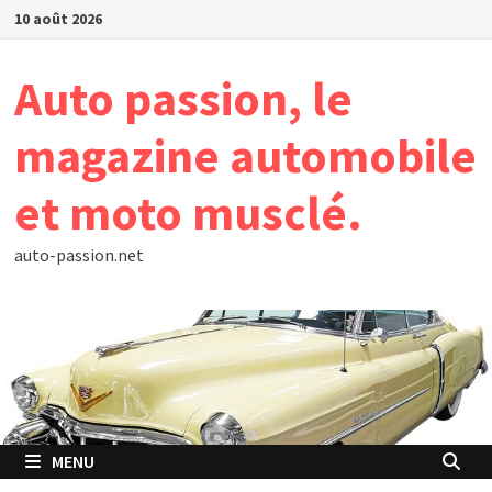
Passer
10 août 2026
au
contenu
Auto passion, le
magazine automobile
et moto musclé.
auto-passion.net
MENU