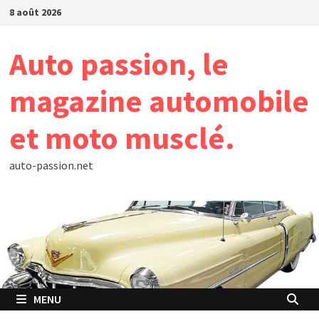
Passer
8 août 2026
au
contenu
Auto passion, le
magazine automobile
et moto musclé.
auto-passion.net
MENU