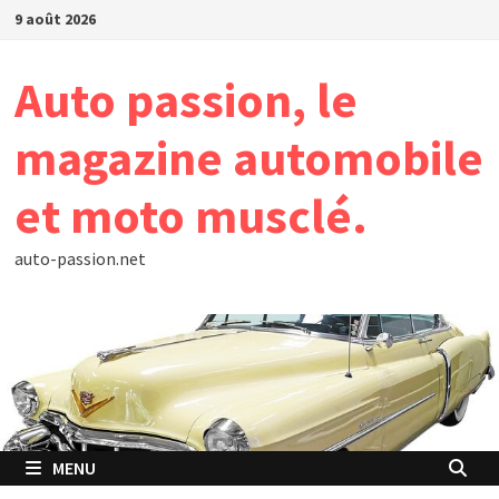
Passer
9 août 2026
au
contenu
Auto passion, le
magazine automobile
et moto musclé.
auto-passion.net
MENU