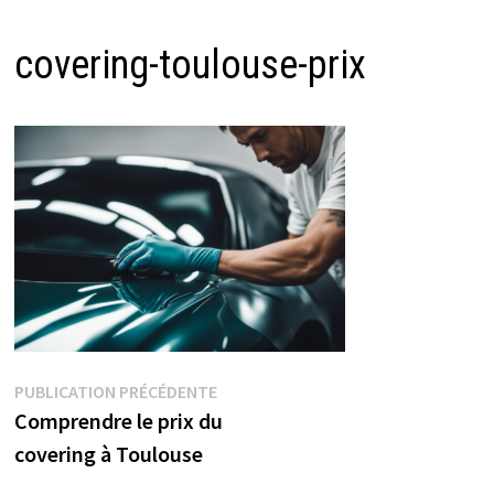
covering-toulouse-prix
Navigation
Publication
PUBLICATION PRÉCÉDENTE
précédente :
Comprendre le prix du
de
l’article
covering à Toulouse