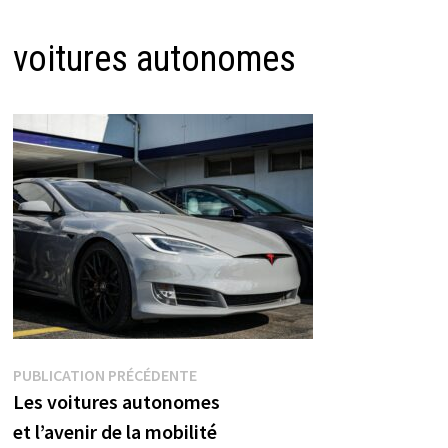
voitures autonomes
Navigation
Publication
PUBLICATION PRÉCÉDENTE
précédente :
Les voitures autonomes
de
l’article
et l’avenir de la mobilité