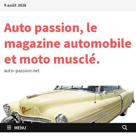
Passer
9 août 2026
au
contenu
Auto passion, le
magazine automobile
et moto musclé.
auto-passion.net
MENU